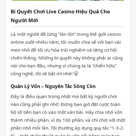
Bí Quyết Chơi Live Casino Hiệu Quả Cho
Người Mới
Là một người đã từng “lăn lộn” trong thế giới casino
online suốt nhiều năm, tôi muốn chia sẻ với bạn vài
mẹo nhỏ để tối ưu hóa trải nghiệm và tăng cơ hội
chiến thắng. Những bí quyết này không phải ai cũng
nói cho bạn đâu, nhưng vì chúng ta là “chiến hữu”
công nghệ, tôi sẽ bật mí nhé! 🤫
Quản Lý Vốn – Nguyên Tắc Sống Còn
Đây là điều quan trọng nhất mà bất kỳ người chơi
nào cũng phải ghi nhớ. Đừng bao giờ đặt cược toàn
bộ số tiền bạn có vào một ván bài. Hãy chia nhỏ vốn
thành nhiều phần, ví dụ 100 phần, và chỉ chơi với một
phần nhỏ mỗi lần. Tôi thường áp dụng quy tắc “1-3-2-
6” – một chiến thuật quản lý vốn nổi tiếng giúp bạn