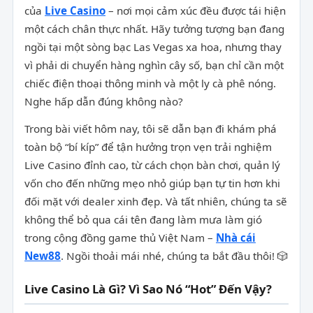
của
Live Casino
– nơi mọi cảm xúc đều được tái hiện
một cách chân thực nhất. Hãy tưởng tượng bạn đang
ngồi tại một sòng bạc Las Vegas xa hoa, nhưng thay
vì phải di chuyển hàng nghìn cây số, bạn chỉ cần một
chiếc điện thoại thông minh và một ly cà phê nóng.
Nghe hấp dẫn đúng không nào?
Trong bài viết hôm nay, tôi sẽ dẫn bạn đi khám phá
toàn bộ “bí kíp” để tận hưởng trọn vẹn trải nghiệm
Live Casino đỉnh cao, từ cách chọn bàn chơi, quản lý
vốn cho đến những mẹo nhỏ giúp bạn tự tin hơn khi
đối mặt với dealer xinh đẹp. Và tất nhiên, chúng ta sẽ
không thể bỏ qua cái tên đang làm mưa làm gió
trong cộng đồng game thủ Việt Nam –
Nhà cái
New88
. Ngồi thoải mái nhé, chúng ta bắt đầu thôi! 🎲
Live Casino Là Gì? Vì Sao Nó “Hot” Đến Vậy?