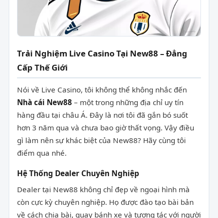
Trải Nghiệm Live Casino Tại New88 – Đẳng
Cấp Thế Giới
Nói về Live Casino, tôi không thể không nhắc đến
Nhà cái New88
– một trong những địa chỉ uy tín
hàng đầu tại châu Á. Đây là nơi tôi đã gắn bó suốt
hơn 3 năm qua và chưa bao giờ thất vọng. Vậy điều
gì làm nên sự khác biệt của New88? Hãy cùng tôi
điểm qua nhé.
Hệ Thống Dealer Chuyên Nghiệp
Dealer tại New88 không chỉ đẹp về ngoại hình mà
còn cực kỳ chuyên nghiệp. Họ được đào tạo bài bản
về cách chia bài, quay bánh xe và tương tác với người