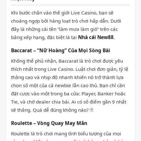
Khi bước chân vào thế giới Live Casino, bạn sẽ
choáng ngợp bởi hàng loạt trò chơi hấp dẫn. Dưới
đây là những cái tên “làm mưa làm gió” trên các
bảng xếp hạng, đặc biệt là tại
Nhà cái New88
.
Baccarat – “Nữ Hoàng” Của Mọi Sòng Bài
Không thể phủ nhận, Baccarat là trò chơi được yêu
thích nhất trong Live Casino. Luật chơi đơn giản, tỷ lệ
thắng cao và nhịp độ nhanh khiến nó trở thành lựa
chọn số một của cả newbie lẫn cao thủ. Bạn chỉ cần
đặt cược vào một trong ba cửa: Player, Banker hoặc
Tie, và chờ dealer chia bài. Ai có số điểm gần 9 nhất
sẽ thắng. Quá dễ đúng không nào? 🃏
Roulette – Vòng Quay May Mắn
Roulette là trò chơi mang tính biểu tượng của mọi