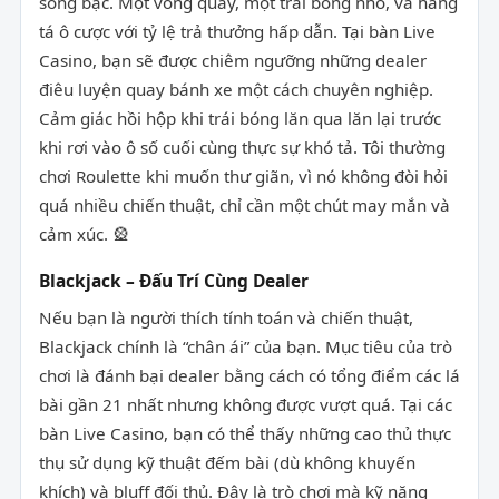
sòng bạc. Một vòng quay, một trái bóng nhỏ, và hàng
tá ô cược với tỷ lệ trả thưởng hấp dẫn. Tại bàn Live
Casino, bạn sẽ được chiêm ngưỡng những dealer
điêu luyện quay bánh xe một cách chuyên nghiệp.
Cảm giác hồi hộp khi trái bóng lăn qua lăn lại trước
khi rơi vào ô số cuối cùng thực sự khó tả. Tôi thường
chơi Roulette khi muốn thư giãn, vì nó không đòi hỏi
quá nhiều chiến thuật, chỉ cần một chút may mắn và
cảm xúc. 🎡
Blackjack – Đấu Trí Cùng Dealer
Nếu bạn là người thích tính toán và chiến thuật,
Blackjack chính là “chân ái” của bạn. Mục tiêu của trò
chơi là đánh bại dealer bằng cách có tổng điểm các lá
bài gần 21 nhất nhưng không được vượt quá. Tại các
bàn Live Casino, bạn có thể thấy những cao thủ thực
thụ sử dụng kỹ thuật đếm bài (dù không khuyến
khích) và bluff đối thủ. Đây là trò chơi mà kỹ năng