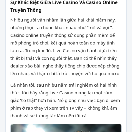
Sự Khác Biệt Giữa Live Casino Và Casino Online
Truyền Thống
Nhiều người vẫn nhầm lẫn giữa hai khái niệm này,
nhưng thực ra chúng khác nhau như “trời và vực”.
Casino online truyền thống sử dụng phần mềm để
mô phỏng trò chơi, kết quả hoàn toàn do máy tính
tạo ra. Trong khi đó, Live Casino vận hành dựa trên
thiết bị thật và con người thật. Bạn có thể nhìn thấy
dealer xào bài, nghe thấy tiếng chip được xếp chồng
lên nhau, và thậm chí là trò chuyện với họ qua micro.
Cá nhân tôi, sau nhiều năm trải nghiệm cả hai hình
thức, tôi thấy rằng Live Casino mang lại một cảm
giác “có thật” hơn hẳn. Nó giống như việc bạn đi xem
phim ở rạp thay vì xem trên TV vậy – không khí, âm
thanh và sự tương tác làm nên tất cả.