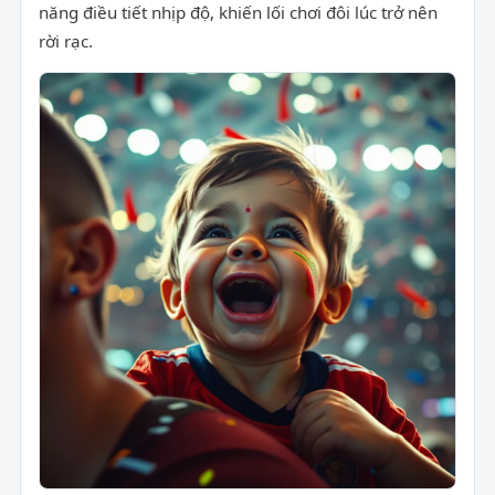
năng điều tiết nhịp độ, khiến lối chơi đôi lúc trở nên
rời rạc.