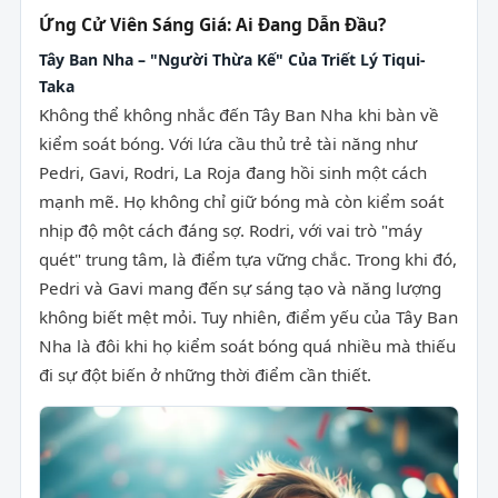
Ứng Cử Viên Sáng Giá: Ai Đang Dẫn Đầu?
Tây Ban Nha – "Người Thừa Kế" Của Triết Lý Tiqui-
Taka
Không thể không nhắc đến Tây Ban Nha khi bàn về
kiểm soát bóng. Với lứa cầu thủ trẻ tài năng như
Pedri, Gavi, Rodri, La Roja đang hồi sinh một cách
mạnh mẽ. Họ không chỉ giữ bóng mà còn kiểm soát
nhịp độ một cách đáng sợ. Rodri, với vai trò "máy
quét" trung tâm, là điểm tựa vững chắc. Trong khi đó,
Pedri và Gavi mang đến sự sáng tạo và năng lượng
không biết mệt mỏi. Tuy nhiên, điểm yếu của Tây Ban
Nha là đôi khi họ kiểm soát bóng quá nhiều mà thiếu
đi sự đột biến ở những thời điểm cần thiết.