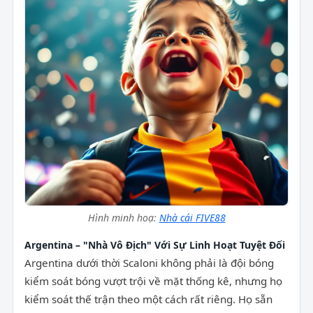
Hình minh hoạ:
Nhà cái FIVE88
Argentina – "Nhà Vô Địch" Với Sự Linh Hoạt Tuyệt Đối
Argentina dưới thời Scaloni không phải là đội bóng
kiểm soát bóng vượt trội về mặt thống kê, nhưng họ
kiểm soát thế trận theo một cách rất riêng. Họ sẵn