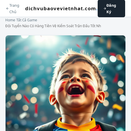
Trang
Đăng
dichvubaovevietnhat.com
.
Chủ
Ký
Home
›
Tất Cả Game
›
Đội Tuyển Nào Có Hàng Tiền Vệ Kiểm Soát Trận Đấu Tốt Nh