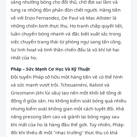
sàng nhường bóng cho đối thủ, chờ đợi sai lầm và
tung ra những đòn phản đòn chết người. Hàng tiền
vệ với Enzo Fernandez, De Paul và Mac Allister là
những chiến binh thực thụ. Họ tranh chấp quyết liệt,
luân chuyển bóng nhanh và đặc biệt xuất sắc trong
việc chuyển trạng thái từ phòng ngự sang tấn công.
Sự linh hoạt và tinh thần chiến đấu là vũ khí lợi hại
nhất của họ.
Pháp – Sức Mạnh Cơ Học Và Kỹ Thuật
Đội tuyển Pháp sở hữu một hàng tiền vệ có thể hình
và sức mạnh vượt trội. Tchouaméni, Rabiot và
Griezmann (khi lùi sâu) tạo nên một khối bê tông di
động ở giữa sân. Họ không kiểm soát bóng quá nhiều
nhưng kiểm soát không gian một cách tuyệt đối. Khả
năng pressing tầm cao và giành lại bóng ngay sau
khi mất của họ là hàng đầu thế giới. Tuy nhiên, Pháp
đôi khi thiếu đi một "nhạc trưởng" thực thụ có khả