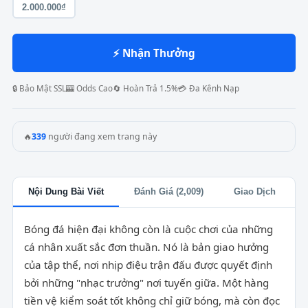
2.000.000₫
⚡ Nhận Thưởng
🔒 Bảo Mật SSL
🎰 Odds Cao
🔄 Hoàn Trả 1.5%
💳 Đa Kênh Nạp
🔥
339
người đang xem trang này
Nội Dung Bài Viết
Đánh Giá (2,009)
Giao Dịch
Bóng đá hiện đại không còn là cuộc chơi của những
cá nhân xuất sắc đơn thuần. Nó là bản giao hưởng
của tập thể, nơi nhịp điệu trận đấu được quyết định
bởi những "nhạc trưởng" nơi tuyến giữa. Một hàng
tiền vệ kiểm soát tốt không chỉ giữ bóng, mà còn đọc