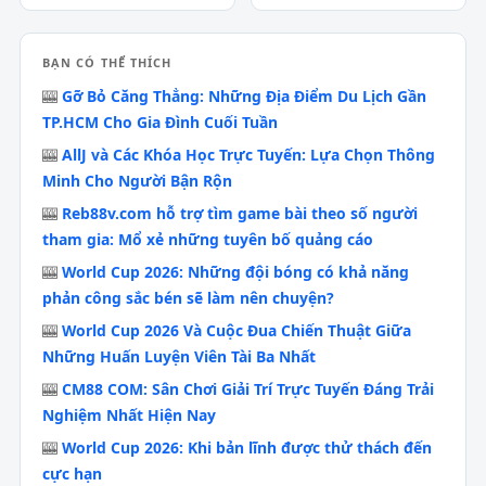
BẠN CÓ THỂ THÍCH
🎰
Gỡ Bỏ Căng Thẳng: Những Địa Điểm Du Lịch Gần
TP.HCM Cho Gia Đình Cuối Tuần
🎰
AllJ và Các Khóa Học Trực Tuyến: Lựa Chọn Thông
Minh Cho Người Bận Rộn
🎰
Reb88v.com hỗ trợ tìm game bài theo số người
tham gia: Mổ xẻ những tuyên bố quảng cáo
🎰
World Cup 2026: Những đội bóng có khả năng
phản công sắc bén sẽ làm nên chuyện?
🎰
World Cup 2026 Và Cuộc Đua Chiến Thuật Giữa
Những Huấn Luyện Viên Tài Ba Nhất
🎰
CM88 COM: Sân Chơi Giải Trí Trực Tuyến Đáng Trải
Nghiệm Nhất Hiện Nay
🎰
World Cup 2026: Khi bản lĩnh được thử thách đến
cực hạn