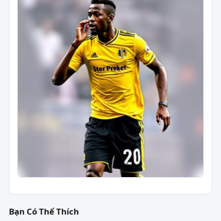
Bạn Có Thể Thích