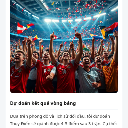
Dự đoán kết quả vòng bảng
Dựa trên phong độ và lịch sử đối đầu, tôi dự đoán
Thụy Điển sẽ giành được 4-5 điểm sau 3 trận. Cụ thể: