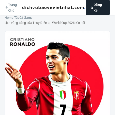
Trang
Đăng
dichvubaovevietnhat.com
.
Chủ
Ký
Home
›
Tất Cả Game
›
Lịch vòng bảng của Thụy Điển tại World Cup 2026: Cơ hội