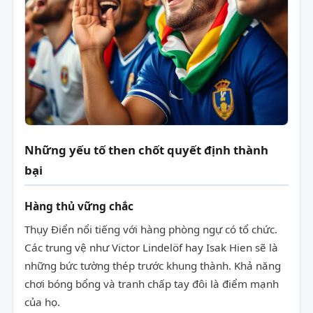
Những yếu tố then chốt quyết định thành
bại
Hàng thủ vững chắc
Thụy Điển nổi tiếng với hàng phòng ngự có tổ chức.
Các trung vệ như Victor Lindelöf hay Isak Hien sẽ là
những bức tường thép trước khung thành. Khả năng
chơi bóng bổng và tranh chấp tay đôi là điểm mạnh
của họ.