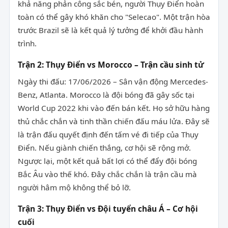
khả năng phản công sắc bén, người Thụy Điển hoàn
toàn có thể gây khó khăn cho "Selecao". Một trận hòa
trước Brazil sẽ là kết quả lý tưởng để khởi đầu hành
trình.
Trận 2: Thụy Điển vs Morocco – Trận cầu sinh tử
Ngày thi đấu: 17/06/2026 – Sân vận động Mercedes-
Benz, Atlanta. Morocco là đội bóng đã gây sốc tại
World Cup 2022 khi vào đến bán kết. Họ sở hữu hàng
thủ chắc chắn và tinh thần chiến đấu máu lửa. Đây sẽ
là trận đấu quyết định đến tấm vé đi tiếp của Thụy
Điển. Nếu giành chiến thắng, cơ hội sẽ rộng mở.
Ngược lại, một kết quả bất lợi có thể đẩy đội bóng
Bắc Âu vào thế khó. Đây chắc chắn là trận cầu mà
người hâm mộ không thể bỏ lỡ.
Trận 3: Thụy Điển vs Đội tuyển châu Á – Cơ hội
cuối