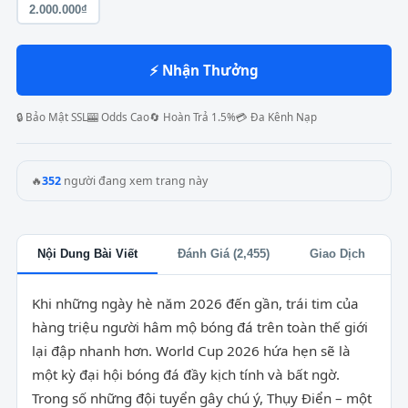
2.000.000₫
⚡ Nhận Thưởng
🔒 Bảo Mật SSL
🎰 Odds Cao
🔄 Hoàn Trả 1.5%
💳 Đa Kênh Nạp
🔥
352
người đang xem trang này
Nội Dung Bài Viết
Đánh Giá (2,455)
Giao Dịch
Khi những ngày hè năm 2026 đến gần, trái tim của
hàng triệu người hâm mộ bóng đá trên toàn thế giới
lại đập nhanh hơn. World Cup 2026 hứa hẹn sẽ là
một kỳ đại hội bóng đá đầy kịch tính và bất ngờ.
Trong số những đội tuyển gây chú ý, Thụy Điển – một