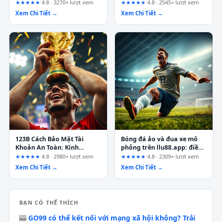
Entertainment Choices
World Cup 2026 và sân chơi
★★★★★
4.8 · 3270+ lượt xem
★★★★★
4.8 · 2545+ lượt xem
cá cược đỉnh cao tại J188
Xem Chi Tiết →
Xem Chi Tiết →
123B Cách Bảo Mật Tài
Bóng đá ảo và đua xe mô
Khoản An Toàn: Kinh
phỏng trên llu88.app: điều
Nghiệm Thực Chiến Từ Cao
cần kiểm tra trước khi đặt
★★★★★
4.8 · 2980+ lượt xem
★★★★★
4.8 · 2309+ lượt xem
Thủ 10 Năm
cược
Xem Chi Tiết →
Xem Chi Tiết →
BẠN CÓ THỂ THÍCH
🎰
GO99 có thể kết nối với mạng xã hội không? Trải