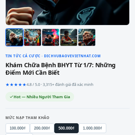
TIN TỨC CÁ CƯỢC · DICHVUBAOVEVIETNHAT.COM
Khám Chữa Bệnh BHYT Từ 1/7: Những
Điểm Mới Cần Biết
★★★★★
4.8 / 5.0 · 3,315+ đánh giá đã xác minh
Hot — Nhiều Người Tham Gia
MỨC NẠP THAM KHẢO
100.000₫
200.000₫
500.000₫
1.000.000₫