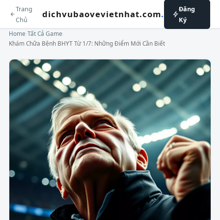
Trang
Đăng
dichvubaovevietnhat.com
.
Chủ
Ký
Home
›
Tất Cả Game
›
Khám Chữa Bệnh BHYT Từ 1/7: Những Điểm Mới Cần Biết