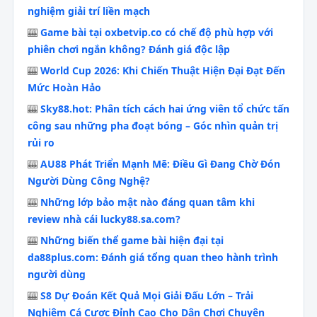
nghiệm giải trí liền mạch
🎰
Game bài tại oxbetvip.co có chế độ phù hợp với
phiên chơi ngắn không? Đánh giá độc lập
🎰
World Cup 2026: Khi Chiến Thuật Hiện Đại Đạt Đến
Mức Hoàn Hảo
🎰
Sky88.hot: Phân tích cách hai ứng viên tổ chức tấn
công sau những pha đoạt bóng – Góc nhìn quản trị
rủi ro
🎰
AU88 Phát Triển Mạnh Mẽ: Điều Gì Đang Chờ Đón
Người Dùng Công Nghệ?
🎰
Những lớp bảo mật nào đáng quan tâm khi
review nhà cái lucky88.sa.com?
🎰
Những biến thể game bài hiện đại tại
da88plus.com: Đánh giá tổng quan theo hành trình
người dùng
🎰
S8 Dự Đoán Kết Quả Mọi Giải Đấu Lớn – Trải
Nghiệm Cá Cược Đỉnh Cao Cho Dân Chơi Chuyên