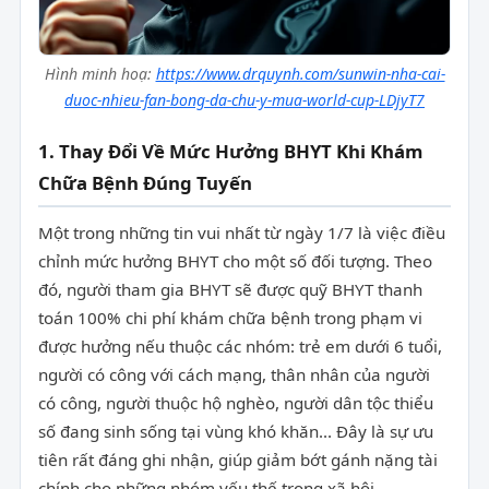
Hình minh hoạ:
https://www.drquynh.com/sunwin-nha-cai-
duoc-nhieu-fan-bong-da-chu-y-mua-world-cup-LDjyT7
1. Thay Đổi Về Mức Hưởng BHYT Khi Khám
Chữa Bệnh Đúng Tuyến
Một trong những tin vui nhất từ ngày 1/7 là việc điều
chỉnh mức hưởng BHYT cho một số đối tượng. Theo
đó, người tham gia BHYT sẽ được quỹ BHYT thanh
toán 100% chi phí khám chữa bệnh trong phạm vi
được hưởng nếu thuộc các nhóm: trẻ em dưới 6 tuổi,
người có công với cách mạng, thân nhân của người
có công, người thuộc hộ nghèo, người dân tộc thiểu
số đang sinh sống tại vùng khó khăn... Đây là sự ưu
tiên rất đáng ghi nhận, giúp giảm bớt gánh nặng tài
chính cho những nhóm yếu thế trong xã hội.