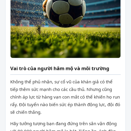
Vai trò của người hâm mộ và môi trường
Không thể phủ nhận, sự cổ vũ của khán giả có thể
tiếp thêm sức mạnh cho các cầu thủ. Nhưng cũng
chính áp lực từ hàng vạn con mắt có thể khiến họ run
rẩy. Đội tuyển nào biến sức ép thành động lực, đội đó
sẽ chiến thắng.
Hãy tưởng tượng bạn đang đứng trên sân vận động