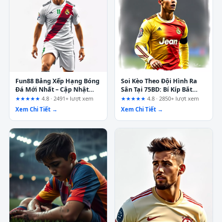
Fun88 Bảng Xếp Hạng Bóng
Soi Kèo Theo Đội Hình Ra
Đá Mới Nhất – Cập Nhật
Sân Tại 75BD: Bí Kíp Bắt
Kèo Thơm & Đánh Giá Chi
Trúng Tỷ Lệ
★★★★★
4.8 · 2491+ lượt xem
★★★★★
4.8 · 2850+ lượt xem
Tiết Từ Cao Thủ
Xem Chi Tiết →
Xem Chi Tiết →