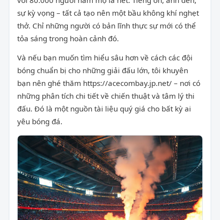
với 80.000 người hâm mộ la hét. Tiếng ồn, ánh đèn,
sự kỳ vọng – tất cả tạo nên một bầu không khí nghẹt
thở. Chỉ những người có bản lĩnh thực sự mới có thể
tỏa sáng trong hoàn cảnh đó.
Và nếu bạn muốn tìm hiểu sâu hơn về cách các đội
bóng chuẩn bị cho những giải đấu lớn, tôi khuyên
bạn nên ghé thăm https://acecombay.jp.net/ – nơi có
những phân tích chi tiết về chiến thuật và tâm lý thi
đấu. Đó là một nguồn tài liệu quý giá cho bất kỳ ai
yêu bóng đá.