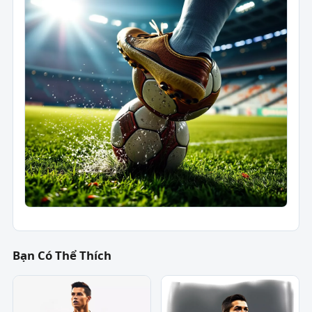
Bạn Có Thể Thích