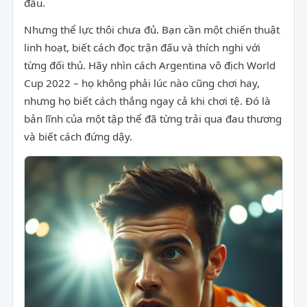
đầu.
Nhưng thể lực thôi chưa đủ. Bạn cần một chiến thuật
linh hoạt, biết cách đọc trận đấu và thích nghi với
từng đối thủ. Hãy nhìn cách Argentina vô địch World
Cup 2022 – họ không phải lúc nào cũng chơi hay,
nhưng họ biết cách thắng ngay cả khi chơi tệ. Đó là
bản lĩnh của một tập thể đã từng trải qua đau thương
và biết cách đứng dậy.