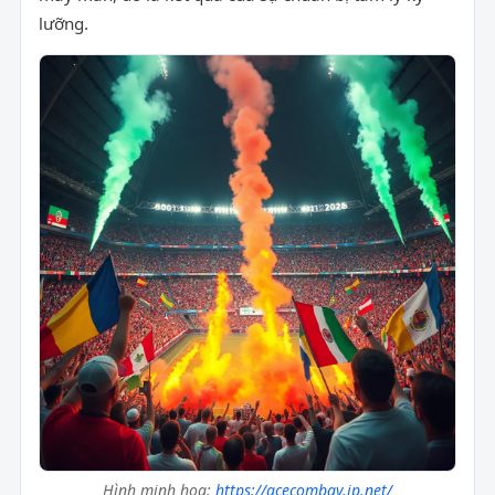
lưỡng.
Hình minh hoạ:
https://acecombay.jp.net/