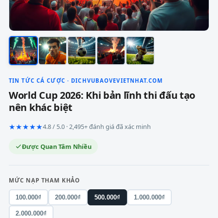
TIN TỨC CÁ CƯỢC · DICHVUBAOVEVIETNHAT.COM
World Cup 2026: Khi bản lĩnh thi đấu tạo
nên khác biệt
★★★★★
4.8 / 5.0 · 2,495+ đánh giá đã xác minh
Được Quan Tâm Nhiều
MỨC NẠP THAM KHẢO
100.000₫
200.000₫
500.000₫
1.000.000₫
2.000.000₫