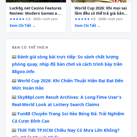
Luck8g.net Casino Features
World Cup 2026: Khi mọi sai
Review: Modern Games and
lầm đều có thể trả giá bằng
Entertainment Choices
thất bại
★★★★★
4.8 · 3045+ lượt xem
★★★★★
4.8 · 2698+ lượt xem
Xem Chi Tiết →
Xem Chi Tiết →
BẠN CÓ THỂ THÍCH
🎰
Đánh giá sòng bài trực tiếp: So sánh chất lượng
phòng quay, nhịp độ bàn chơi và cách trình bày trên
88goo.info
🎰
World Cup 2026: Khi Chiến Thuật Hiện Đại Đạt Đến
Mức Hoàn Hảo
🎰
Sky88pl.com Result Archives: A Long-Time User's
Real‑World Look at Lottery Search Claims
🎰
Fun88 Chuyên Trang Soi Kèo Bóng Đá: Trải Nghiệm
Cá Cược Đỉnh Cao
🎰
Thời Tiết TP.HCM Chiều Nay Có Mưa Lớn Không?