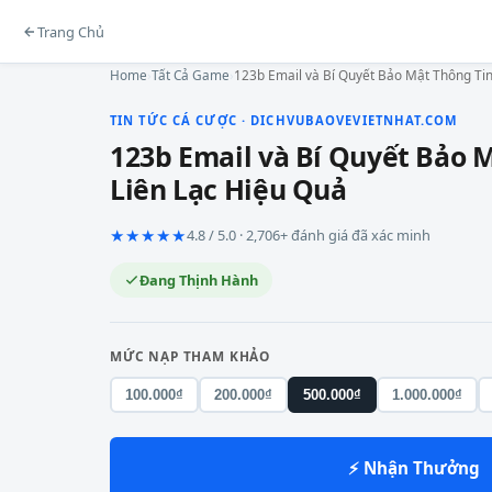
Trang Chủ
Home
›
Tất Cả Game
›
123b Email và Bí Quyết Bảo Mật Thông Tin
TIN TỨC CÁ CƯỢC · DICHVUBAOVEVIETNHAT.COM
123b Email và Bí Quyết Bảo 
Liên Lạc Hiệu Quả
★★★★★
4.8 / 5.0 · 2,706+ đánh giá đã xác minh
Đang Thịnh Hành
MỨC NẠP THAM KHẢO
100.000₫
200.000₫
500.000₫
1.000.000₫
⚡ Nhận Thưởng