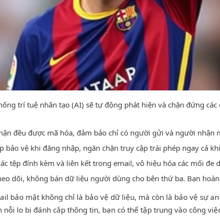
ống trí tuệ nhân tạo (AI) sẽ tự động phát hiện và chặn đứng các 
hận đều được mã hóa, đảm bảo chỉ có người gửi và người nhận m
 bảo vệ khi đăng nhập, ngăn chặn truy cập trái phép ngay cả khi
các tệp đính kèm và liên kết trong email, vô hiệu hóa các mối đe 
eo dõi, không bán dữ liệu người dùng cho bên thứ ba. Bạn hoàn 
ail bảo mật không chỉ là bảo vệ dữ liệu, mà còn là bảo vệ sự a
nỗi lo bị đánh cắp thông tin, bạn có thể tập trung vào công vi