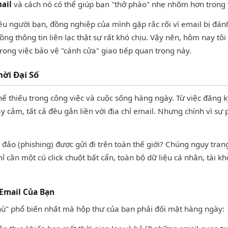
ail
và cách nó có thể giúp bạn "thở phào" nhẹ nhõm hơn trong 
ều người bạn, đồng nghiệp của mình gặp rắc rối vì email bị đán
ng thông tin liên lạc thật sự rất khó chịu. Vậy nên, hôm nay tô
rong việc bảo vệ "cánh cửa" giao tiếp quan trọng này.
ời Đại Số
hể thiếu trong công việc và cuộc sống hàng ngày. Từ việc đăng 
ạy cảm, tất cả đều gắn liền với địa chỉ email. Nhưng chính vì sự
a đảo (phishing) được gửi đi trên toàn thế giới? Chúng ngụy tra
 cần một cú click chuột bất cẩn, toàn bộ dữ liệu cá nhân, tài k
Email Của Bạn
 thù" phổ biến nhất mà hộp thư của bạn phải đối mặt hàng ngày: