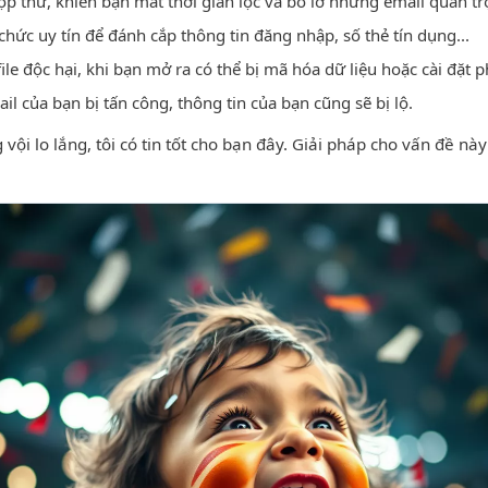
p thư, khiến bạn mất thời gian lọc và bỏ lỡ những email quan tr
hức uy tín để đánh cắp thông tin đăng nhập, số thẻ tín dụng...
ile độc hại, khi bạn mở ra có thể bị mã hóa dữ liệu hoặc cài đặt
l của bạn bị tấn công, thông tin của bạn cũng sẽ bị lộ.
i lo lắng, tôi có tin tốt cho bạn đây. Giải pháp cho vấn đề nà