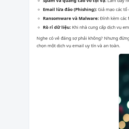
Spam và quảng cáo vô tội vạ:
Làm đầy hộ
Email lừa đảo (Phishing):
Giả mạo các tổ c
Ransomware và Malware:
Đính kèm các f
Rò rỉ dữ liệu:
Khi nhà cung cấp dịch vụ emai
Nghe có vẻ đáng sợ phải không? Nhưng đừng vộ
chọn một dịch vụ email uy tín và an toàn.