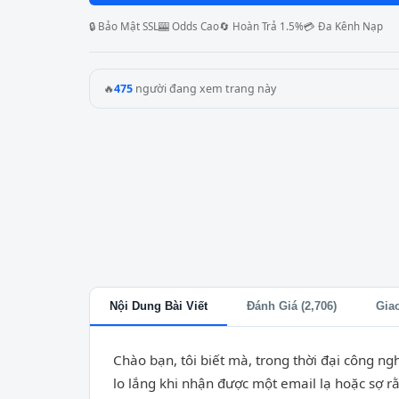
🔒 Bảo Mật SSL
🎰 Odds Cao
🔄 Hoàn Trả 1.5%
💳 Đa Kênh Nạp
🔥
475
người đang xem trang này
Nội Dung Bài Viết
Đánh Giá (2,706)
Gia
Chào bạn, tôi biết mà, trong thời đại công ng
lo lắng khi nhận được một email lạ hoặc sợ rằ