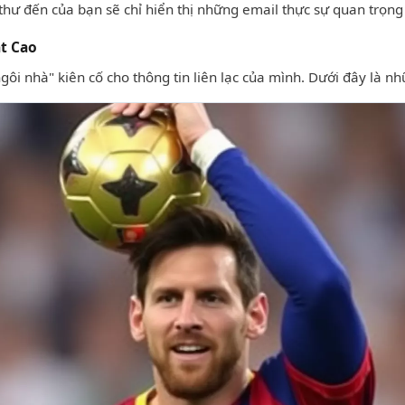
thư đến của bạn sẽ chỉ hiển thị những email thực sự quan trọng 
ật Cao
i nhà" kiên cố cho thông tin liên lạc của mình. Dưới đây là n