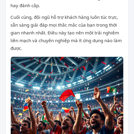
hay đánh cắp.
Cuối cùng, đội ngũ hỗ trợ khách hàng luôn túc trực,
sẵn sàng giải đáp mọi thắc mắc của bạn trong thời
gian nhanh nhất. Điều này tạo nên một trải nghiệm
liền mạch và chuyên nghiệp mà ít ứng dụng nào làm
được.