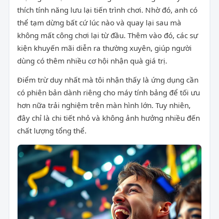
thích tính năng lưu lại tiến trình chơi. Nhờ đó, anh có
thể tạm dừng bất cứ lúc nào và quay lại sau mà
không mất công chơi lại từ đầu. Thêm vào đó, các sự
kiện khuyến mãi diễn ra thường xuyên, giúp người
dùng có thêm nhiều cơ hội nhận quà giá trị.
Điểm trừ duy nhất mà tôi nhận thấy là ứng dụng cần
có phiên bản dành riêng cho máy tính bảng để tối ưu
hơn nữa trải nghiệm trên màn hình lớn. Tuy nhiên,
đây chỉ là chi tiết nhỏ và không ảnh hưởng nhiều đến
chất lượng tổng thể.