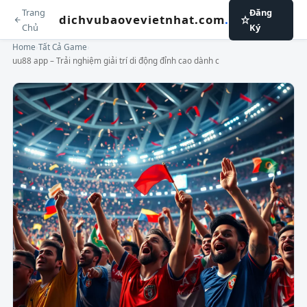
Trang
Đăng
dichvubaovevietnhat.com
.
Chủ
Ký
Home
›
Tất Cả Game
›
uu88 app – Trải nghiệm giải trí di động đỉnh cao dành c