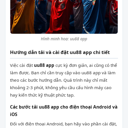
Hình minh hoạ: uu88 app
Hướng dẫn tải và cài đặt uu88 app chi tiết
Việc cài đặt
uu88 app
cực kỳ đơn giản, ai cũng có thể
làm được. Bạn chỉ cần truy cập vào uu88 app và làm
theo các bước hướng dẫn. Quá trình này chỉ mất
khoảng 2-3 phút, không yêu cầu cấu hình máy cao
hay kiến thức kỹ thuật phức tạp.
Các bước tải uu88 app cho điện thoại Android và
iOS
Đối với điện thoại Android, bạn hãy vào phần cài đặt,