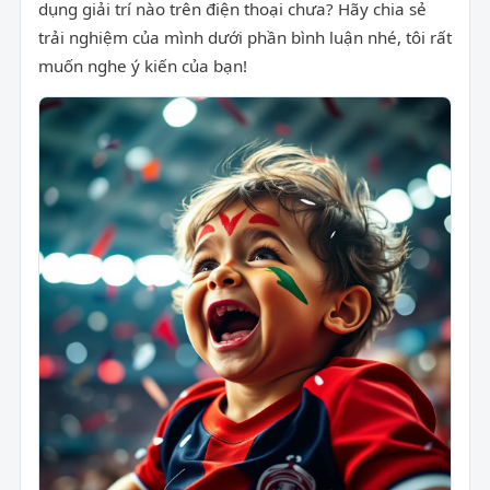
dụng giải trí nào trên điện thoại chưa? Hãy chia sẻ
trải nghiệm của mình dưới phần bình luận nhé, tôi rất
muốn nghe ý kiến của bạn!