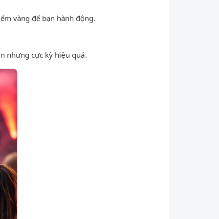
 điểm vàng để bạn hành động.
ản nhưng cực kỳ hiệu quả.