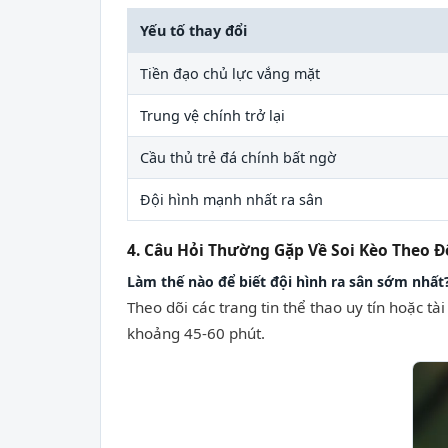
Yếu tố thay đổi
Tiền đạo chủ lực vắng mặt
Trung vệ chính trở lại
Cầu thủ trẻ đá chính bất ngờ
Đội hình mạnh nhất ra sân
4. Câu Hỏi Thường Gặp Về Soi Kèo Theo Đ
Làm thế nào để biết đội hình ra sân sớm nhất
Theo dõi các trang tin thể thao uy tín hoặc t
khoảng 45-60 phút.