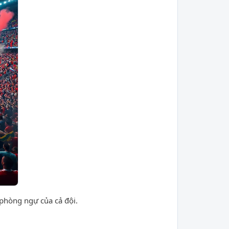
 phòng ngự của cả đội.