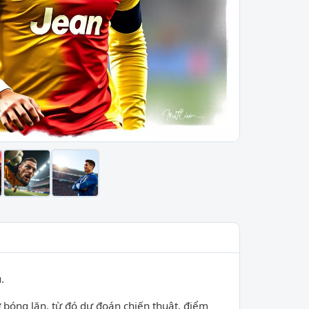
.
 bóng lăn, từ đó dự đoán chiến thuật, điểm