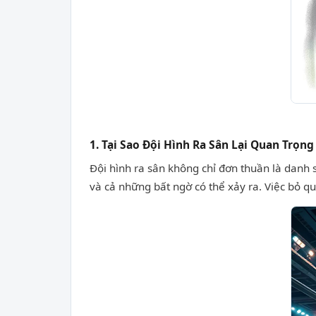
1. Tại Sao Đội Hình Ra Sân Lại Quan Trọn
Đội hình ra sân không chỉ đơn thuần là danh sá
và cả những bất ngờ có thể xảy ra. Việc bỏ q