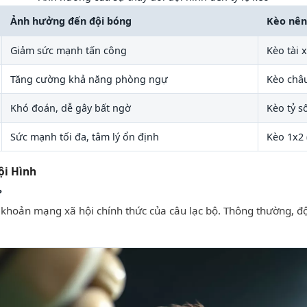
Ảnh hưởng đến đội bóng
Kèo nên
Giảm sức mạnh tấn công
Kèo tài x
Tăng cường khả năng phòng ngự
Kèo châu
Khó đoán, dễ gây bất ngờ
Kèo tỷ s
Sức mạnh tối đa, tâm lý ổn định
Kèo 1x2 
ội Hình
?
ài khoản mạng xã hội chính thức của câu lạc bộ. Thông thường, đ