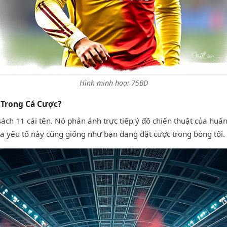
Hình minh hoạ: 75BD
g Trong Cá Cược?
ch 11 cái tên. Nó phản ánh trực tiếp ý đồ chiến thuật của huấn l
ua yếu tố này cũng giống như bạn đang đặt cược trong bóng tối.