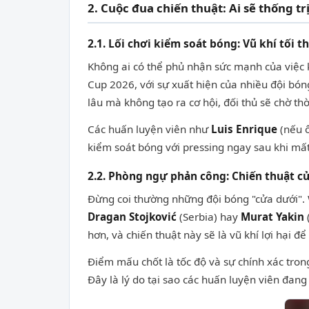
2. Cuộc đua chiến thuật: Ai sẽ thống tr
2.1. Lối chơi kiểm soát bóng: Vũ khí tối 
Không ai có thể phủ nhận sức mạnh của việc 
Cup 2026, với sự xuất hiện của nhiều đội bón
lâu mà không tạo ra cơ hội, đối thủ sẽ chờ th
Các huấn luyện viên như
Luis Enrique
(nếu ô
kiểm soát bóng với pressing ngay sau khi mất
2.2. Phòng ngự phản công: Chiến thuật củ
Đừng coi thường những đội bóng "cửa dưới". 
Dragan Stojković
(Serbia) hay
Murat Yakin
hơn, và chiến thuật này sẽ là vũ khí lợi hại để
Điểm mấu chốt là tốc độ và sự chính xác tro
Đây là lý do tại sao các huấn luyện viên đang