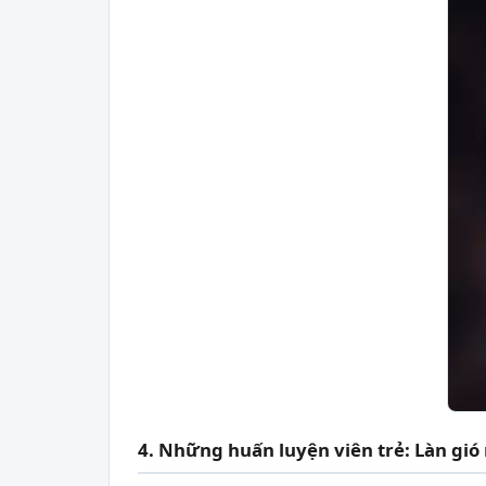
4. Những huấn luyện viên trẻ: Làn gió