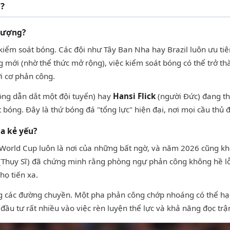
ị?
thượng?
kiểm soát bóng. Các đội như Tây Ban Nha hay Brazil luôn ưu ti
g mới (nhờ thể thức mở rộng), việc kiểm soát bóng có thể trở t
ời cơ phản công.
ng dẫn dắt một đội tuyển) hay
Hansi Flick
(người Đức) đang th
 bóng. Đây là thứ bóng đá "tổng lực" hiện đại, nơi mọi cầu thủ 
a kẻ yếu?
World Cup luôn là nơi của những bất ngờ, và năm 2026 cũng kh
(Thụy Sĩ) đã chứng minh rằng phòng ngự phản công không hề lỗi 
 họ tiến xa.
ng các đường chuyền. Một pha phản công chớp nhoáng có thể hạ 
 đầu tư rất nhiều vào việc rèn luyện thể lực và khả năng đọc trậ