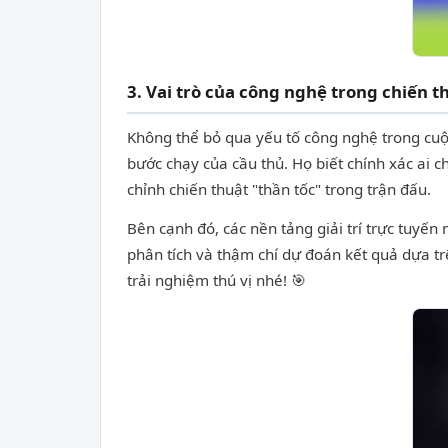
3. Vai trò của công nghệ trong chiến 
Không thể bỏ qua yếu tố công nghệ trong cuộ
bước chạy của cầu thủ. Họ biết chính xác ai 
chỉnh chiến thuật "thần tốc" trong trận đấu.
Bên cạnh đó, các nền tảng giải trí trực tuyến 
phân tích và thậm chí dự đoán kết quả dựa 
trải nghiệm thú vị nhé! 🎯