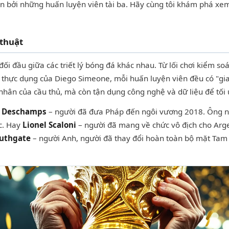
n bởi những huấn luyện viên tài ba. Hãy cùng tôi khám phá xem
 thuật
i đầu giữa các triết lý bóng đá khác nhau. Từ lối chơi kiểm so
 thực dụng của Diego Simeone, mỗi huấn luyện viên đều có "gia 
 nhân của cầu thủ, mà còn tận dụng công nghệ và dữ liệu để tối
r Deschamps
– người đã đưa Pháp đến ngôi vương 2018. Ông nổ
ắc. Hay
Lionel Scaloni
– người đã mang về chức vô địch cho Argen
outhgate
– người Anh, người đã thay đổi hoàn toàn bộ mặt Tam 