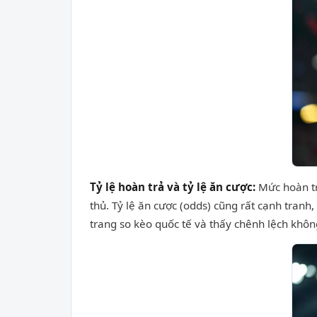
Tỷ lệ hoàn trả và tỷ lệ ăn cược:
Mức hoàn tr
thủ. Tỷ lệ ăn cược (odds) cũng rất cạnh tran
trang so kèo quốc tế và thấy chênh lệch khôn