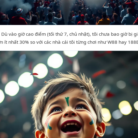
Dù vào giờ cao điểm (tối thứ 7, chủ nhật), tôi chưa bao giờ bị g
 ít nhất 30% so với các nhà cái tôi từng chơi như W88 hay 188