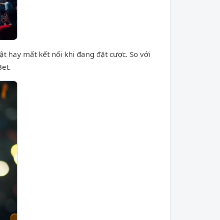
iật hay mất kết nối khi đang đặt cược. So với
Bet.