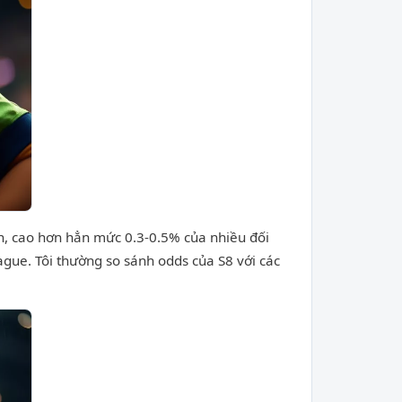
n, cao hơn hẳn mức 0.3-0.5% của nhiều đối
ague. Tôi thường so sánh odds của S8 với các