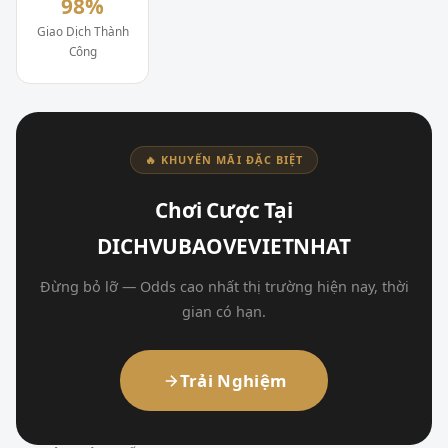
98%
Giao Dịch Thành
Công
🔥 KHUYẾN MÃI ĐẶC BIỆT
Chơi Cược Tại
DICHVUBAOVEVIETNHAT
Đừng bỏ lỡ — Odds cao nhất thị trường hiện nay, thời
gian có hạn.
Trải Nghiệm