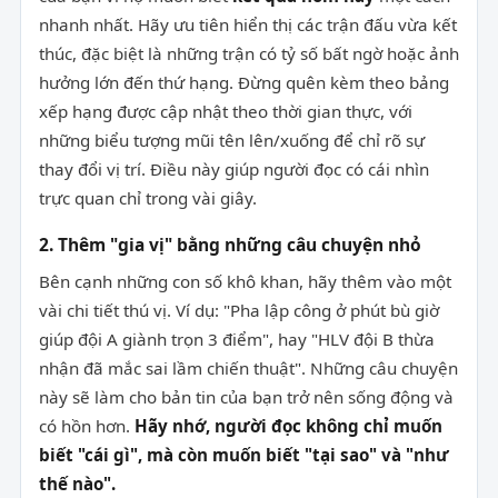
nhanh nhất. Hãy ưu tiên hiển thị các trận đấu vừa kết
thúc, đặc biệt là những trận có tỷ số bất ngờ hoặc ảnh
hưởng lớn đến thứ hạng. Đừng quên kèm theo bảng
xếp hạng được cập nhật theo thời gian thực, với
những biểu tượng mũi tên lên/xuống để chỉ rõ sự
thay đổi vị trí. Điều này giúp người đọc có cái nhìn
trực quan chỉ trong vài giây.
2. Thêm "gia vị" bằng những câu chuyện nhỏ
Bên cạnh những con số khô khan, hãy thêm vào một
vài chi tiết thú vị. Ví dụ: "Pha lập công ở phút bù giờ
giúp đội A giành trọn 3 điểm", hay "HLV đội B thừa
nhận đã mắc sai lầm chiến thuật". Những câu chuyện
này sẽ làm cho bản tin của bạn trở nên sống động và
có hồn hơn.
Hãy nhớ, người đọc không chỉ muốn
biết "cái gì", mà còn muốn biết "tại sao" và "như
thế nào".