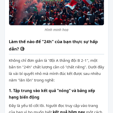
Hình minh hoạ
Làm thế nào để "24h" của bạn thực sự hấp
dẫn? 🧐
Không chỉ đơn giản là "đội A thắng đội B 2-1", một
bản tin "24h" chất lượng cần có "chất riêng". Dưới đây
là vài bí quyết nhỏ mà mình đúc kết được sau nhiều
năm "lăn lộn" trong nghề:
1. Tập trung vào kết quả "nóng" và bảng xếp
hạng biến động
Đây là yếu tố cốt lõi. Người đọc truy cập vào trang
của bạn vì họ muốn biết
kết quả hôm nay
một cách