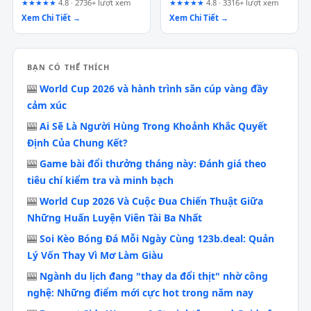
di động đến chất lượng hỗ
biệt
★★★★★
4.8 · 2736+ lượt xem
★★★★★
4.8 · 3316+ lượt xem
trợ – Góc nhìn thực tế
Xem Chi Tiết →
Xem Chi Tiết →
BẠN CÓ THỂ THÍCH
🎰
World Cup 2026 và hành trình săn cúp vàng đầy
cảm xúc
🎰
Ai Sẽ Là Người Hùng Trong Khoảnh Khắc Quyết
Định Của Chung Kết?
🎰
Game bài đổi thưởng tháng này: Đánh giá theo
tiêu chí kiểm tra và minh bạch
🎰
World Cup 2026 Và Cuộc Đua Chiến Thuật Giữa
Những Huấn Luyện Viên Tài Ba Nhất
🎰
Soi Kèo Bóng Đá Mỗi Ngày Cùng 123b.deal: Quản
Lý Vốn Thay Vì Mơ Làm Giàu
🎰
Ngành du lịch đang "thay da đổi thịt" nhờ công
nghệ: Những điểm mới cực hot trong năm nay