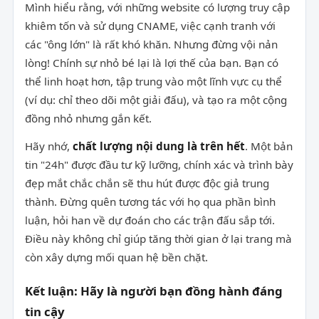
Mình hiểu rằng, với những website có lượng truy cập
khiêm tốn và sử dụng CNAME, việc cạnh tranh với
các "ông lớn" là rất khó khăn. Nhưng đừng vội nản
lòng! Chính sự nhỏ bé lại là lợi thế của bạn. Bạn có
thể linh hoạt hơn, tập trung vào một lĩnh vực cụ thể
(ví dụ: chỉ theo dõi một giải đấu), và tạo ra một cộng
đồng nhỏ nhưng gắn kết.
Hãy nhớ,
chất lượng nội dung là trên hết
. Một bản
tin "24h" được đầu tư kỹ lưỡng, chính xác và trình bày
đẹp mắt chắc chắn sẽ thu hút được độc giả trung
thành. Đừng quên tương tác với họ qua phần bình
luận, hỏi han về dự đoán cho các trận đấu sắp tới.
Điều này không chỉ giúp tăng thời gian ở lại trang mà
còn xây dựng mối quan hệ bền chặt.
Kết luận: Hãy là người bạn đồng hành đáng
tin cậy