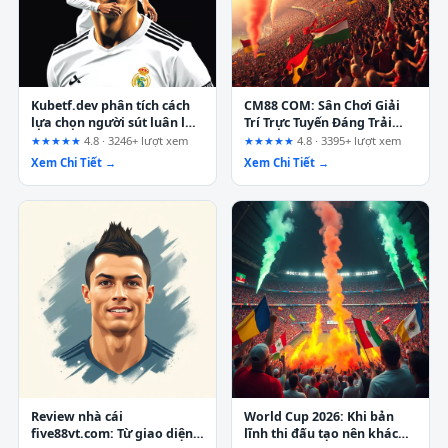
Kubetf.dev phân tích cách
CM88 COM: Sân Chơi Giải
lựa chọn người sút luân lưu
Trí Trực Tuyến Đáng Trải
tại bán kết World Cup 2026
Nghiệm Nhất Hiện Nay
★★★★★
4.8 · 3246+ lượt xem
★★★★★
4.8 · 3395+ lượt xem
Xem Chi Tiết →
Xem Chi Tiết →
Review nhà cái
World Cup 2026: Khi bản
five88vt.com: Từ giao diện
lĩnh thi đấu tạo nên khác