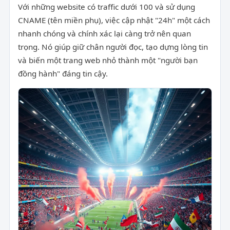
Với những website có traffic dưới 100 và sử dụng
CNAME (tên miền phụ), việc cập nhật "24h" một cách
nhanh chóng và chính xác lại càng trở nên quan
trọng. Nó giúp giữ chân người đọc, tạo dựng lòng tin
và biến một trang web nhỏ thành một "người bạn
đồng hành" đáng tin cậy.