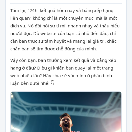
Tóm lại, "24h: kết quả hôm nay và bảng xếp hạng
liên quan" không chỉ là một chuyên mục, mà là một
dịch vụ. Nó đòi hỏi sự tỉ mỉ, nhanh nhạy và thấu hiểu
người đọc. Dù website của bạn có nhỏ đến đâu, chỉ
cần bạn thực sự tâm huyết và mang lại giá trị, chắc
chắn bạn sẽ tìm được chỗ đứng của mình.
Vậy còn bạn, bạn thường xem kết quả và bảng xếp
hạng ở đâu? Điều gì khiến bạn quay lại một trang
web nhiều lần? Hãy chia sẻ với mình ở phần bình
luận bên dưới nhé! 👇