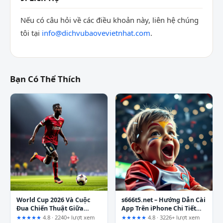
Nếu có câu hỏi về các điều khoản này, liên hệ chúng
tôi tại
info@dichvubaovevietnhat.com
.
Bạn Có Thể Thích
World Cup 2026 Và Cuộc
s666t5.net – Hướng Dẫn Cài
Đua Chiến Thuật Giữa
App Trên iPhone Chi Tiết
Những Huấn Luyện Viên
Nhất Cho Người Mới
★★★★★
4.8 · 2240+ lượt xem
★★★★★
4.8 · 3226+ lượt xem