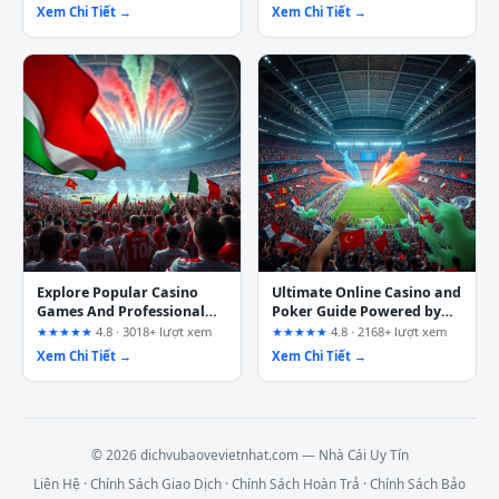
Hàng Đầu
Xem Chi Tiết →
Xem Chi Tiết →
Explore Popular Casino
Ultimate Online Casino and
Games And Professional
Poker Guide Powered by
Poker Content With
mm88way.com
★★★★★
4.8 · 3018+ lượt xem
★★★★★
4.8 · 2168+ lượt xem
hubet69.com
Xem Chi Tiết →
Xem Chi Tiết →
© 2026 dichvubaovevietnhat.com — Nhà Cái Uy Tín
Liên Hệ
·
Chính Sách Giao Dịch
·
Chính Sách Hoàn Trả
·
Chính Sách Bảo