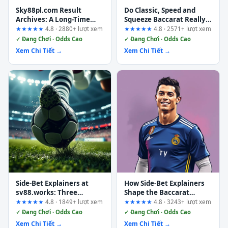
Sky88pl.com Result
Do Classic, Speed and
Archives: A Long-Time
Squeeze Baccarat Really
User's Real‑World Look at
Create Distinct Table
★★★★★
4.8 · 2880+ lượt xem
★★★★★
4.8 · 2571+ lượt xem
Lottery Search Claims
Rhythms? A Criteria-
✓ Đang Chơi · Odds Cao
✓ Đang Chơi · Odds Cao
Based Look at
Xem Chi Tiết →
Xem Chi Tiết →
sky88pa.com
Side-Bet Explainers at
How Side-Bet Explainers
sv88.works: Three
Shape the Baccarat
Findings About Baccarat’s
Experience at LU88.fund:
★★★★★
4.8 · 1849+ lượt xem
★★★★★
4.8 · 3243+ lượt xem
Extra Wagers
A UX Evaluation
✓ Đang Chơi · Odds Cao
✓ Đang Chơi · Odds Cao
Xem Chi Tiết →
Xem Chi Tiết →