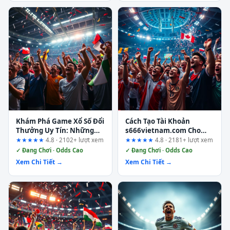
Khám Phá Game Xổ Số Đổi
Cách Tạo Tài Khoản
Thưởng Uy Tín: Những
s666vietnam.com Cho
Điều Quảng Cáo Không
Người Chơi Mới: Đăng Ký
★★★★★
4.8 · 2102+ lượt xem
★★★★★
4.8 · 2181+ lượt xem
Nói
An Toàn Từng Bước
✓ Đang Chơi · Odds Cao
✓ Đang Chơi · Odds Cao
Xem Chi Tiết →
Xem Chi Tiết →