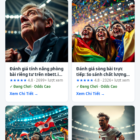
Đánh giá tính năng phòng
Đánh giá sòng bài trực
bài riêng tư trên nbett.io:
tiếp: So sánh chất lượng
từ bước truy cập đến khi
phòng quay, nhịp độ bàn
★★★★★
4.8 · 2699+ lượt xem
★★★★★
4.8 · 2326+ lượt xem
cần hỗ trợ
chơi và cách trình bày
✓ Đang Chơi · Odds Cao
✓ Đang Chơi · Odds Cao
trên 88goo.info
Xem Chi Tiết →
Xem Chi Tiết →